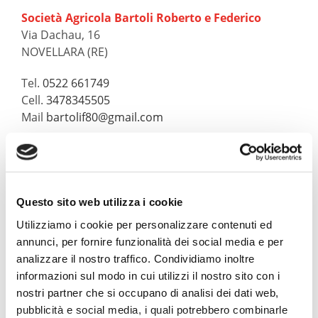
Società Agricola Bartoli Roberto e Federico
Via Dachau, 16
NOVELLARA (RE)
Tel.
0522 661749
Cell.
3478345505
Mail
bartolif80@gmail.com
Questo sito web utilizza i cookie
SCHEDE PRODUTTORI
Utilizziamo i cookie per personalizzare contenuti ed
annunci, per fornire funzionalità dei social media e per
Azienda Agricola Zone Vocate
analizzare il nostro traffico. Condividiamo inoltre
informazioni sul modo in cui utilizzi il nostro sito con i
Società Agricola Bartoli Fabio, Gabriele e Sauro.
nostri partner che si occupano di analisi dei dati web,
pubblicità e social media, i quali potrebbero combinarle
Azienda Agricola Scarlassara Natalino