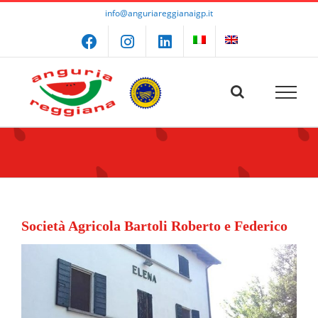
Skip
info@anguriareggianaigp.it
to
content
Società Agricola Bartoli Roberto e Federico