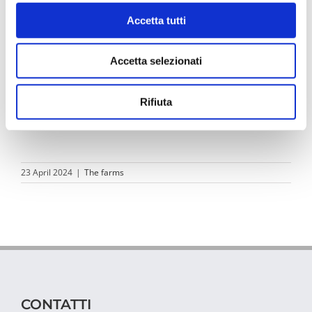
Aziendagricola Terra e Anyma – Organic Farm
Accetta tutti
Agricola Don Camillo S.co.a.r.l.
Accetta selezionati
Azienda Agricola Zarantonello Aronne
Azienda Agricola Zarantonello Claudio
Rifiuta
23 April 2024
|
The farms
CONTATTI