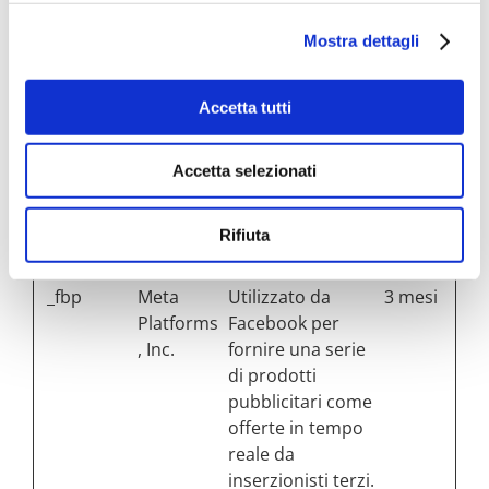
dell'utente
usando il video
Mostra dettagli
YouTube
incorporato
Accetta tutti
__Secure-
YouTube
Utilizzato per
180
YNID
tracciare
giorni
Accetta selezionati
l'interazione
dell'utente con i
contenuti
Rifiuta
incorporati.
_fbp
Meta
Utilizzato da
3 mesi
Platforms
Facebook per
, Inc.
fornire una serie
di prodotti
pubblicitari come
offerte in tempo
reale da
inserzionisti terzi.