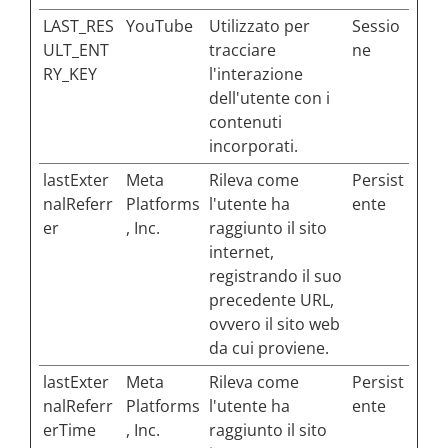
LAST_RES
YouTube
Utilizzato per
Sessio
ULT_ENT
tracciare
ne
RY_KEY
l'interazione
dell'utente con i
contenuti
incorporati.
lastExter
Meta
Rileva come
Persist
nalReferr
Platforms
l'utente ha
ente
er
, Inc.
raggiunto il sito
internet,
registrando il suo
precedente URL,
ovvero il sito web
da cui proviene.
lastExter
Meta
Rileva come
Persist
nalReferr
Platforms
l'utente ha
ente
erTime
, Inc.
raggiunto il sito