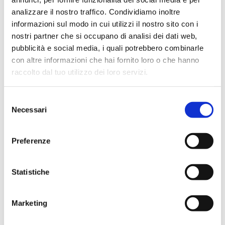
quella di presentare annunci pubblicitari che
analizzare il nostro traffico. Condividiamo inoltre
siano rilevanti e coinvolgenti per il singolo utente
informazioni sul modo in cui utilizzi il nostro sito con i
e quindi di maggior valore per editori e
nostri partner che si occupano di analisi dei dati web,
inserzionisti di terze parti.
pubblicità e social media, i quali potrebbero combinarle
con altre informazioni che hai fornito loro o che hanno
Durata
raccolto dal tuo utilizzo dei loro servizi.
massima
Nome
Fornitore
Scopo
di
Selezione
archiviazio
Necessari
del
__Secure-
YouTube
Utilizzato per
180
consenso
ROLLOUT
tracciare
giorni
_TOKEN
l'interazione
Preferenze
dell'utente con i
contenuti
Statistiche
incorporati.
__Secure-
YouTube
Memorizza le
Sessio
Marketing
YEC
preferenze del
ne
lettore video