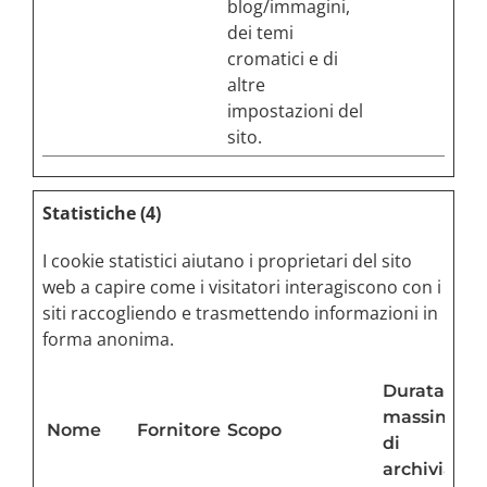
blog/immagini,
dei temi
cromatici e di
altre
impostazioni del
sito.
Statistiche (4)
I cookie statistici aiutano i proprietari del sito
web a capire come i visitatori interagiscono con i
siti raccogliendo e trasmettendo informazioni in
forma anonima.
Durata
massima
Nome
Fornitore
Scopo
di
archiviazio