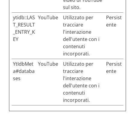
sul sito.
ytidb::LAS
YouTube
Utilizzato per
Persist
T_RESULT
tracciare
ente
_ENTRY_K
l'interazione
EY
dell'utente con i
contenuti
incorporati.
YtIdbMet
YouTube
Utilizzato per
Persist
a#databa
tracciare
ente
ses
l'interazione
dell'utente con i
contenuti
incorporati.