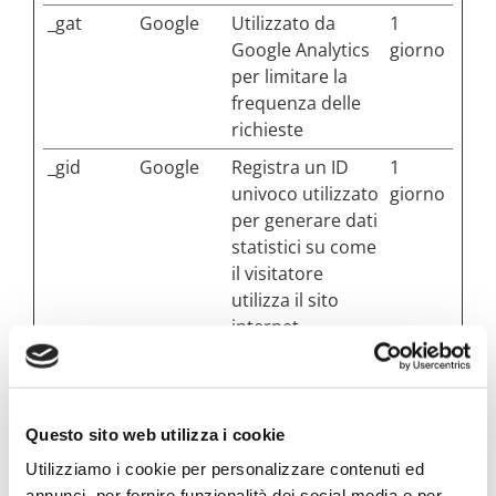
_gat
Google
Utilizzato da
1
Google Analytics
giorno
per limitare la
frequenza delle
richieste
_gid
Google
Registra un ID
1
univoco utilizzato
giorno
per generare dati
statistici su come
il visitatore
utilizza il sito
internet.
Marketing (14)
Questo sito web utilizza i cookie
I cookie di marketing vengono utilizzati per
Utilizziamo i cookie per personalizzare contenuti ed
tracciare i visitatori sui siti web. La finalità è
annunci, per fornire funzionalità dei social media e per