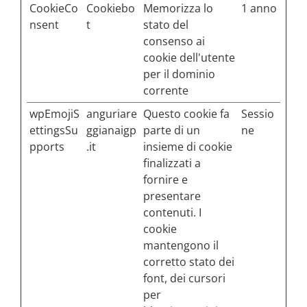
CookieCo
Cookiebo
Memorizza lo
1 anno
nsent
t
stato del
consenso ai
cookie dell'utente
per il dominio
corrente
wpEmojiS
anguriare
Questo cookie fa
Sessio
ettingsSu
ggianaigp
parte di un
ne
pports
.it
insieme di cookie
finalizzati a
fornire e
presentare
contenuti. I
cookie
mantengono il
corretto stato dei
font, dei cursori
per