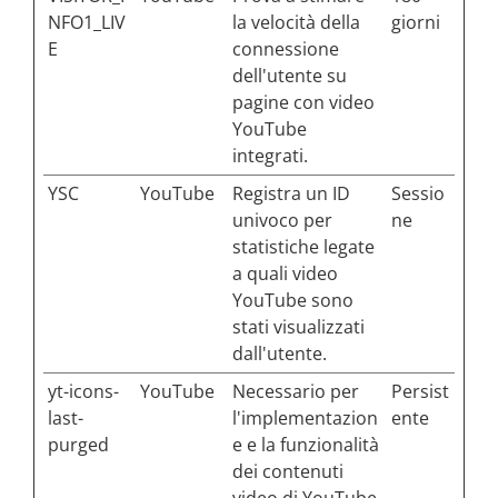
NFO1_LIV
la velocità della
giorni
E
connessione
dell'utente su
pagine con video
YouTube
integrati.
YSC
YouTube
Registra un ID
Sessio
univoco per
ne
statistiche legate
a quali video
YouTube sono
stati visualizzati
dall'utente.
yt-icons-
YouTube
Necessario per
Persist
last-
l'implementazion
ente
purged
e e la funzionalità
dei contenuti
video di YouTube