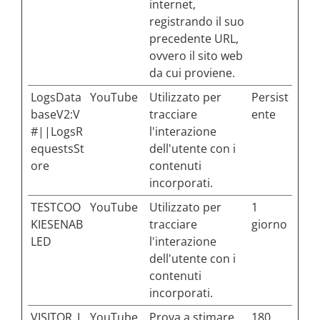
internet,
registrando il suo
precedente URL,
ovvero il sito web
da cui proviene.
LogsData
YouTube
Utilizzato per
Persist
baseV2:V
tracciare
ente
#||LogsR
l'interazione
equestsSt
dell'utente con i
ore
contenuti
incorporati.
TESTCOO
YouTube
Utilizzato per
1
KIESENAB
tracciare
giorno
LED
l'interazione
dell'utente con i
contenuti
incorporati.
VISITOR_I
YouTube
Prova a stimare
180