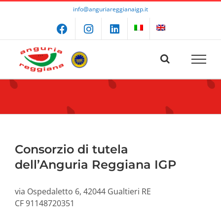
Salta
info@anguriareggianaigp.it
al
contenuto
Consorzio di tutela
dell’Anguria Reggiana IGP
via Ospedaletto 6, 42044 Gualtieri RE
CF 91148720351